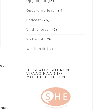
Opgebrand
(13)
Opgeruimd leven
(11)
Podcast
(26)
Vind je coach
(6)
Wat wil ik
(26)
Wie ben ik
(12)
met
HIER ADVERTEREN?
VRAAG NAAR DE
MOGELIJKHEDEN!
anuit