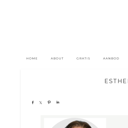
HOME
ABOUT
GRATIS
AANBOD
ESTHE
Share
Share
Pin
Share