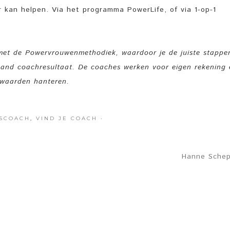
 kan helpen. Via het programma PowerLife, of via 1-op-1
 met de Powervrouwenmethodiek, waardoor je de juiste stappe
gaand coachresultaat. De coaches werken voor eigen rekening 
rwaarden hanteren.
SCOACH
,
VIND JE COACH
·
Hanne Schep