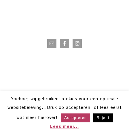
VOLG OP INSTAGRAM
Yoehoe; wij gebruiken cookies voor een optimale
websitebeleving...Druk op accepteren, of lees eerst
wat meer hierover!
Accepteren
Reject
COPYRIGHT © 2026 · POWERVROUWEN ·
HELLO YOU DESIGNS
COPYRIGHT © 2026 ·
HELLO TRENDING
ON
GENESIS FRAMEWORK
·
Lees meer...
WORDPRESS
·
LOG IN