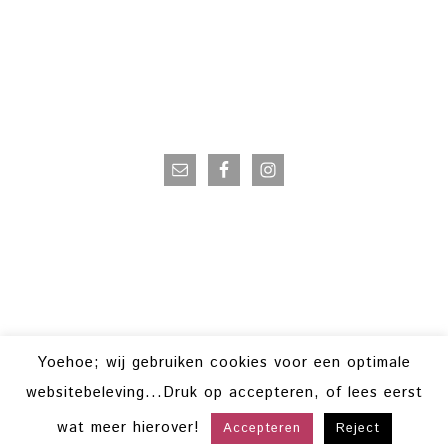
VOLG OP INSTAGRAM
Yoehoe; wij gebruiken cookies voor een optimale
websitebeleving...Druk op accepteren, of lees eerst
wat meer hierover!
Accepteren
Reject
COPYRIGHT © 2026 · POWERVROUWEN ·
HELLO YOU DESIGNS
COPYRIGHT © 2026 ·
HELLO TRENDING
ON
GENESIS FRAMEWORK
·