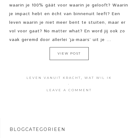
waarin je 100% gáát voor waarin je gelooft? Waarin
je impact hebt en écht van binnenuit leeft? Een
leven waarin je niet meer bent te stuiten, maar er
vol voor gaat? No matter what? En word jij ook zo
vaak geremd door allerlei ‘ja-maars’ uit je ...
VIEW POST
LEVEN VANUIT KRACHT
,
WAT WIL IK
·
LEAVE A COMMENT
BLOGCATEGORIEËN