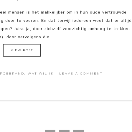
 veel mensen is het makkelijker om in hun oude vertrouwde
g door te voeren. En dat terwijl iedereen weet dat er altij
lopen? Juist ja, door zichzelf voorzichtig omhoog te trekken
), door vervolgens die ...
VIEW POST
PGEBRAND
,
WAT WIL IK
·
LEAVE A COMMENT