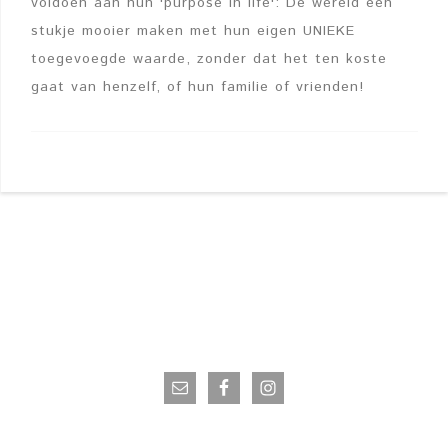
voldoen aan hun 'purpose in life': De wereld een
stukje mooier maken met hun eigen UNIEKE
toegevoegde waarde, zonder dat het ten koste
gaat van henzelf, of hun familie of vrienden!