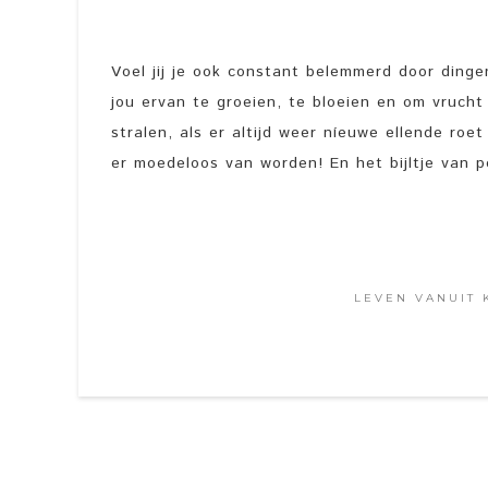
Voel jij je ook constant belemmerd door din
jou ervan te groeien, te bloeien en om vruch
stralen, als er altijd weer níeuwe ellende roe
er moedeloos van worden! En het bijltje van posi
LEVEN VANUIT 