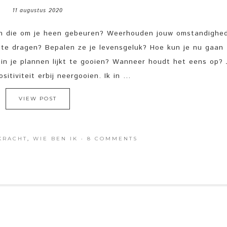
11 augustus 2020
gen die om je heen gebeuren? Weerhouden jouw omstandighe
t te dragen? Bepalen ze je levensgeluk? Hoe kun je nu gaan
t in je plannen lijkt te gooien? Wanneer houdt het eens op?
tiviteit erbij neergooien. Ik in ...
VIEW POST
KRACHT
,
WIE BEN IK
·
8 COMMENTS