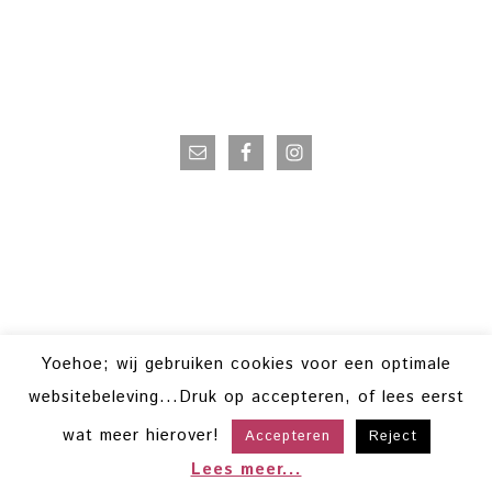
VOLG OP INSTAGRAM
Yoehoe; wij gebruiken cookies voor een optimale
websitebeleving...Druk op accepteren, of lees eerst
wat meer hierover!
Accepteren
Reject
COPYRIGHT © 2026 · POWERVROUWEN ·
HELLO YOU DESIGNS
COPYRIGHT © 2026 ·
HELLO TRENDING
ON
GENESIS FRAMEWORK
·
Lees meer...
WORDPRESS
·
LOG IN