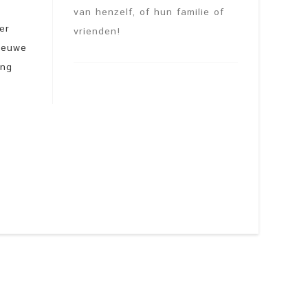
van henzelf, of hun familie of
er
vrienden!
nieuwe
ing