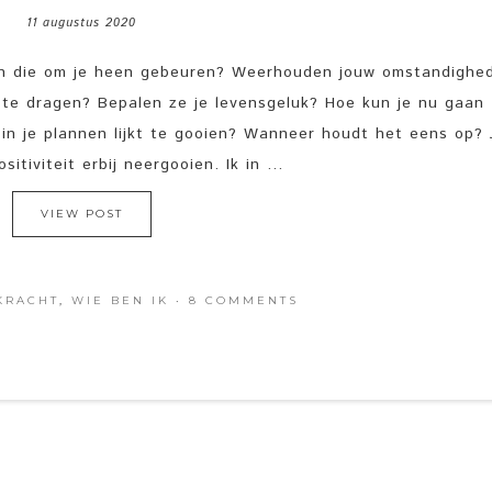
11 augustus 2020
gen die om je heen gebeuren? Weerhouden jouw omstandighe
t te dragen? Bepalen ze je levensgeluk? Hoe kun je nu gaan
t in je plannen lijkt te gooien? Wanneer houdt het eens op?
tiviteit erbij neergooien. Ik in ...
VIEW POST
KRACHT
,
WIE BEN IK
·
8 COMMENTS