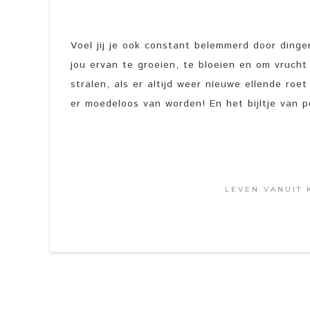
Voel jij je ook constant belemmerd door din
jou ervan te groeien, te bloeien en om vruch
stralen, als er altijd weer níeuwe ellende roe
er moedeloos van worden! En het bijltje van posi
LEVEN VANUIT 