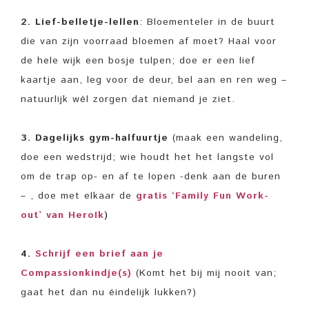
2. Lief-belletje-lellen
: Bloementeler in de buurt
die van zijn voorraad bloemen af moet? Haal voor
de hele wijk een bosje tulpen; doe er een lief
kaartje aan, leg voor de deur, bel aan en ren weg –
natuurlijk wél zorgen dat niemand je ziet.
3. Dagelijks gym-halfuurtje
(maak een wandeling,
doe een wedstrijd; wie houdt het het langste vol
om de trap op- en af te lopen -denk aan de buren
– , doe met elkaar de
gratis ‘Family Fun Work-
out’ van HeroIk
)
4
.
Schrijf een brief aan je
Compassionkindje(s)
(Komt het bij mij nooit van;
gaat het dan nu éindelijk lukken?)