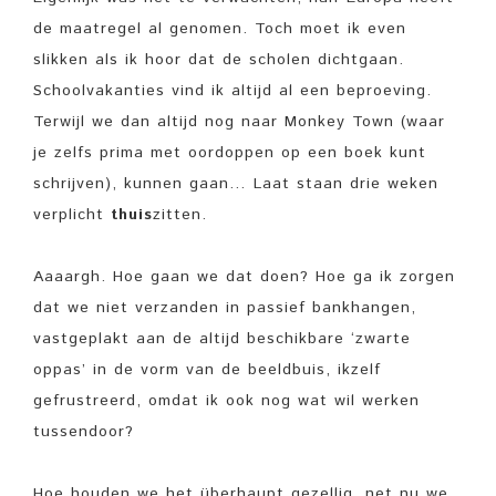
de maatregel al genomen. Toch moet ik even
slikken als ik hoor dat de scholen dichtgaan.
Schoolvakanties vind ik altijd al een beproeving.
Terwijl we dan altijd nog naar Monkey Town (waar
je zelfs prima met oordoppen op een boek kunt
schrijven), kunnen gaan… Laat staan drie weken
verplicht
thuis
zitten.
Aaaargh. Hoe gaan we dat doen? Hoe ga ik zorgen
dat we niet verzanden in passief bankhangen,
vastgeplakt aan de altijd beschikbare ‘zwarte
oppas’ in de vorm van de beeldbuis, ikzelf
gefrustreerd, omdat ik ook nog wat wil werken
tussendoor?
Hoe houden we het überhaupt gezellig, net nu we