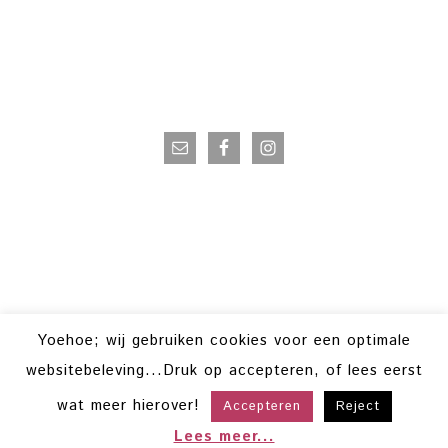
VOLG OP INSTAGRAM
Yoehoe; wij gebruiken cookies voor een optimale
websitebeleving...Druk op accepteren, of lees eerst
wat meer hierover!
Accepteren
Reject
COPYRIGHT © 2026 · POWERVROUWEN ·
HELLO YOU DESIGNS
COPYRIGHT © 2026 ·
HELLO TRENDING
ON
GENESIS FRAMEWORK
·
Lees meer...
WORDPRESS
·
LOG IN