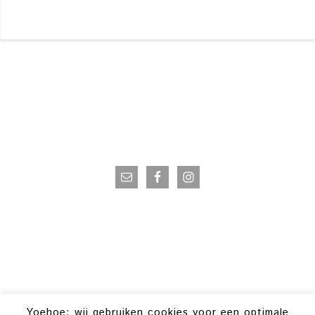
VOLG OP INSTAGRAM
Yoehoe; wij gebruiken cookies voor een optimale