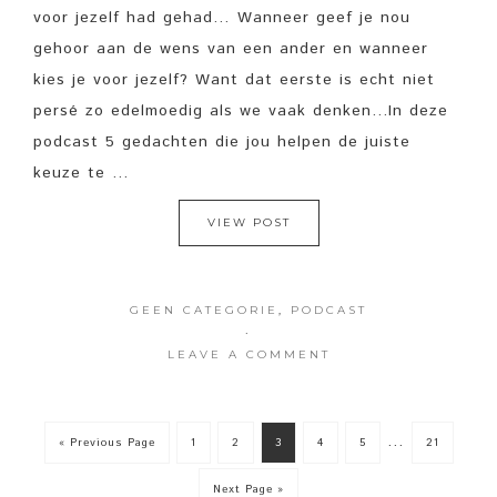
voor jezelf had gehad… Wanneer geef je nou
gehoor aan de wens van een ander en wanneer
kies je voor jezelf? Want dat eerste is echt niet
persé zo edelmoedig als we vaak denken...In deze
podcast 5 gedachten die jou helpen de juiste
keuze te ...
VIEW POST
GEEN CATEGORIE
,
PODCAST
·
LEAVE A COMMENT
…
« Previous Page
1
2
3
4
5
21
Next Page »