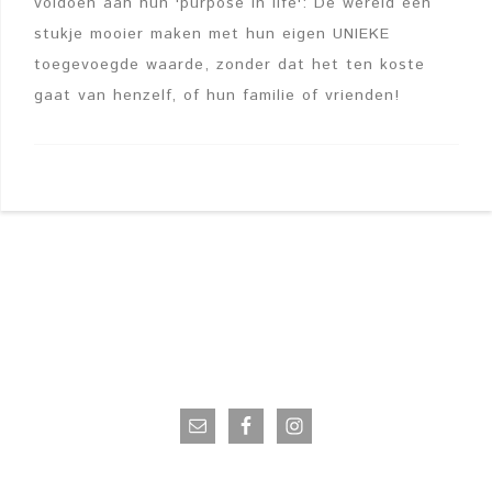
voldoen aan hun 'purpose in life': De wereld een
stukje mooier maken met hun eigen UNIEKE
toegevoegde waarde, zonder dat het ten koste
gaat van henzelf, of hun familie of vrienden!