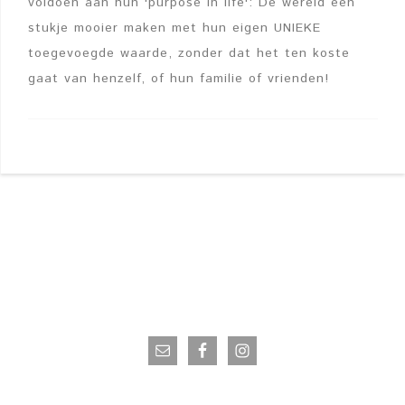
voldoen aan hun 'purpose in life': De wereld een
stukje mooier maken met hun eigen UNIEKE
toegevoegde waarde, zonder dat het ten koste
gaat van henzelf, of hun familie of vrienden!