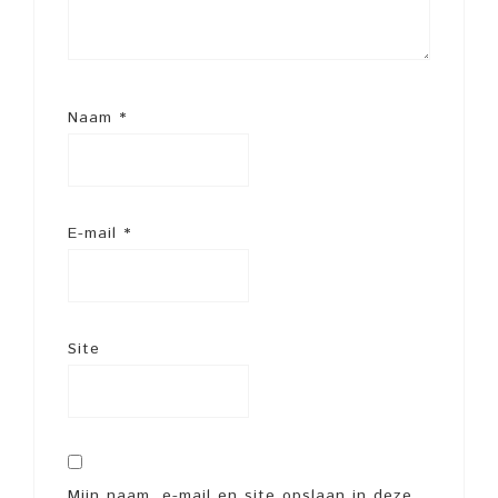
Naam
*
E-mail
*
Site
Mijn naam, e-mail en site opslaan in deze