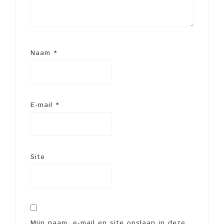
Naam
*
E-mail
*
Site
Mijn naam, e-mail en site opslaan in deze