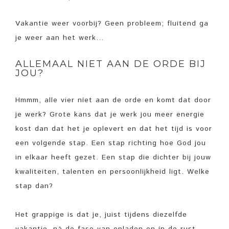
Vakantie weer voorbij? Geen probleem; fluitend ga
je weer aan het werk…
ALLEMAAL NIET AAN DE ORDE BIJ
JOU?
Hmmm, alle vier níet aan de orde en komt dat door
je werk? Grote kans dat je werk jou meer energie
kost dan dat het je oplevert en dat het tijd is voor
een volgende stap. Een stap richting hoe God jou
in elkaar heeft gezet. Een stap die dichter bij jouw
kwaliteiten, talenten en persoonlijkheid ligt. Welke
stap dan?
Het grappige is dat je, juist tijdens diezelfde
vakantie, ná de fase van opladen en ín de rust,