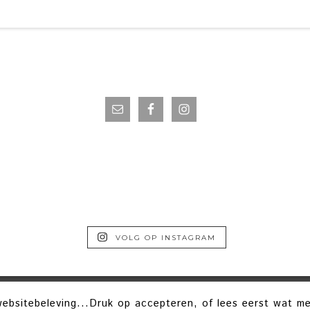
VOLG OP INSTAGRAM
COPYRIGHT © 2026 · POWERVROUWEN ·
HELLO YOU DESIGNS
ebsitebeleving...Druk op accepteren, of lees eerst wat m
HT © 2026 ·
HELLO TRENDING
ON
GENESIS FRAMEWORK
·
WORDPRESS