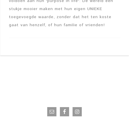
voldoen aan hun 'purpose in life': De wereld een
stukje mooier maken met hun eigen UNIEKE
toegevoegde waarde, zonder dat het ten koste
gaat van henzelf, of hun familie of vrienden!