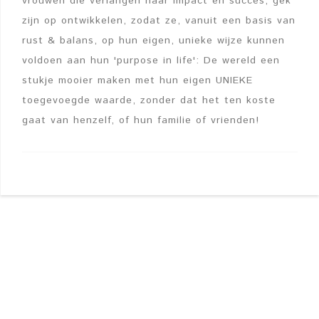
vrouwen die verlangen naar impact en succes, gek
zijn op ontwikkelen, zodat ze, vanuit een basis van
rust & balans, op hun eigen, unieke wijze kunnen
voldoen aan hun 'purpose in life': De wereld een
stukje mooier maken met hun eigen UNIEKE
toegevoegde waarde, zonder dat het ten koste
gaat van henzelf, of hun familie of vrienden!