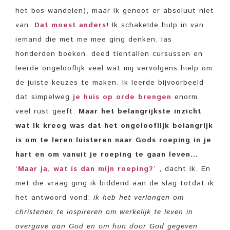
het bos wandelen), maar ik genoot er absoluut niet
van.
Dat moest anders
!
Ik schakelde hulp in van
iemand die met me mee ging denken, las
honderden boeken, deed tientallen cursussen en
leerde ongelooflijk veel wat mij vervolgens hielp om
de juiste keuzes te maken. Ik leerde bijvoorbeeld
dat simpelweg
je huis op orde brengen
enorm
veel rust geeft.
Maar het belangrijkste inzicht
wat ik kreeg was dat het ongelooflijk belangrijk
is om te leren luisteren naar Gods roeping in je
hart en om vanuit je roeping te gaan leven…
‘Maar ja, wat ís dan mijn
roeping
?’
, dacht ik. En
met die vraag ging ik biddend aan de slag totdat ik
het antwoord vond:
ik heb het verlangen om
christenen te inspireren om werkelijk te leven in
overgave aan God en om hun door God gegeven