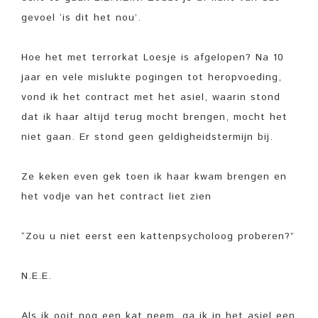
gevoel ‘is dit het nou’.
Hoe het met terrorkat Loesje is afgelopen? Na 10
jaar en vele mislukte pogingen tot heropvoeding,
vond ik het contract met het asiel, waarin stond
dat ik haar altijd terug mocht brengen, mocht het
niet gaan. Er stond geen geldigheidstermijn bij.
Ze keken even gek toen ik haar kwam brengen en
het vodje van het contract liet zien
“Zou u niet eerst een kattenpsycholoog proberen?”
N.E.E.
Als ik ooit nog een kat neem, ga ik in het asiel een