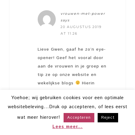
vrouwen-met-power
says
20 AUGUSTUS 2019
AT 11:26
Lieve Gwen, gaaf he zo’n eye-
opener! Geef het vooral door
aan de vrouwen in je groep en
tip ze op onze website en
wekelijkse blogs
Hierin
delen we nog veel meer eye-
Yoehoe; wij gebruiken cookies voor een optimale
openers.
websitebeleving...Druk op accepteren, of lees eerst
Voor interesse in workshops
voor grote groepen vrouwen
wat meer hierover!
Accepteren
Reject
mail dan even naar
Lees meer...
office@vrouwen-met-power.nl