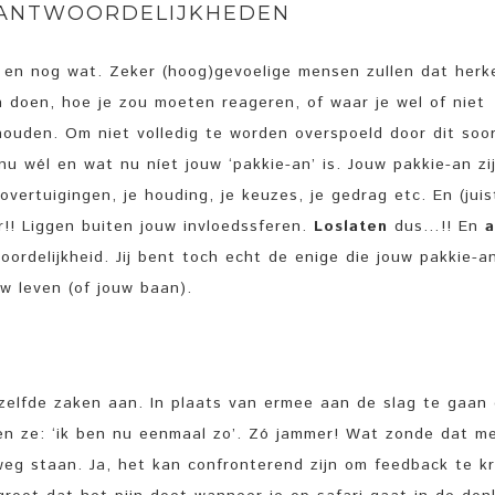
ERANTWOORDELIJKHEDEN
en nog wat. Zeker (hoog)gevoelige mensen zullen dat herk
 doen, hoe je zou moeten reageren, of waar je wel of niet
houden. Om niet volledig te worden overspoeld door dit soo
u wél en wat nu níet jouw ‘pakkie-an’ is. Jouw pakkie-an zi
vertuigingen, je houding, je keuzes, je gedrag etc. En (juist
!! Liggen buiten jouw invloedssferen.
Loslaten
dus…!! En
a
rdelijkheid. Jij bent toch echt de enige die jouw pakkie-a
w leven (of jouw baan).
elfde zaken aan. In plaats van ermee aan de slag te gaan 
en ze: ‘ik ben nu eenmaal zo’. Zó jammer! Wat zonde dat m
eg staan. Ja, het kan confronterend zijn om feedback te kr