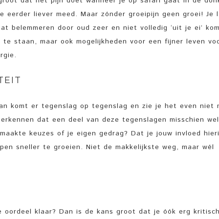
 groot dat het pijn doet wanneer je op safari gaat in de don
je eerder liever meed. Maar zónder groeipijn geen groei! Je 
aat belemmeren door oud zeer en niet volledig ‘uit je ei’ k
 te staan, maar ook mogelijkheden voor een fijner leven vo
rgie.
TEIT
Dan komt er tegenslag op tegenslag en zie je het even niet
te erkennen dat een deel van deze tegenslagen misschien we
emaakte keuzes of je eigen gedrag? Dat je jouw invloed hier
lpen sneller te groeien. Niet de makkelijkste weg, maar wél
je oordeel klaar? Dan is de kans groot dat je óók erg kritisc