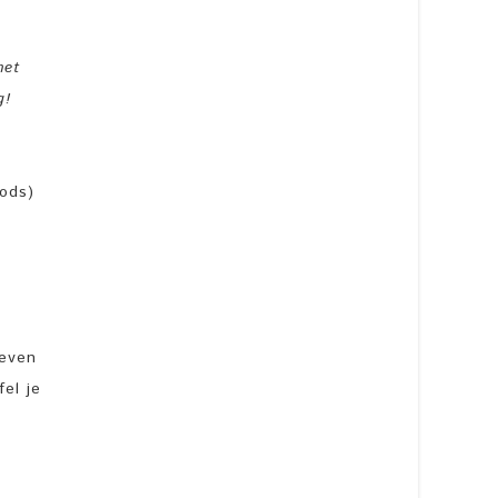
met
g!
Gods)
geven
fel je