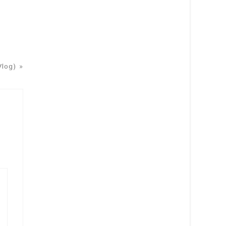
log) »