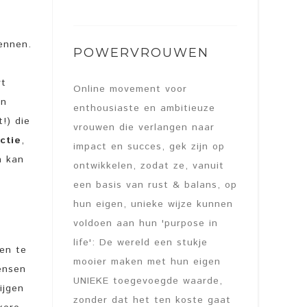
ennen.
POWERVROUWEN
rt
Online movement voor
jn
enthousiaste en ambitieuze
!) die
vrouwen die verlangen naar
ctie
,
impact en succes, gek zijn op
n kan
ontwikkelen, zodat ze, vanuit
een basis van rust & balans, op
hun eigen, unieke wijze kunnen
voldoen aan hun 'purpose in
life': De wereld een stukje
en te
mooier maken met hun eigen
ensen
UNIEKE toegevoegde waarde,
ijgen
zonder dat het ten koste gaat