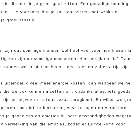
ergie die niet in je groei gaat zitten. Een genadige houding
ergie… Je voorkomt dat je vol gaat zitten met wrok en
je groei ernstig.
ver zijn dat sommige mensen wel heel veel voor hun kiezen kr
tig kan zijn op sommige momenten. Hoe eerlijk dat is? Daar
kunnen we er niet omheen; Leed ís er en zal er altijd zíjn.
ns uiteindelijk véél meer energie kosten, dan wanneer we he
e die we ook kunnen inzetten om, ondanks alles, iets goeds
zíjn en blíjven er, totdat Jezus terugkomt. En willen we gr
pteren, om niet te blokkeren, vast te lopen en verbitterd t
 dan je gevoelens en emoties bij nare omstandigheden wegst
 en verwerking van die emoties, zodat er ruimte komt voor