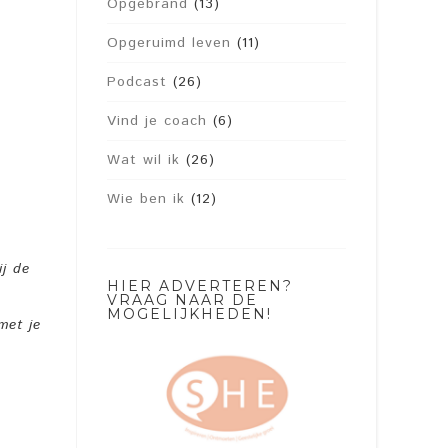
Opgebrand
(13)
Opgeruimd leven
(11)
Podcast
(26)
Vind je coach
(6)
Wat wil ik
(26)
Wie ben ik
(12)
ij de
HIER ADVERTEREN?
VRAAG NAAR DE
MOGELIJKHEDEN!
met je