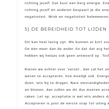
richting jezelf. Dat kost een berg energie. En
richting jezelf én anderen bespaart je die en
negativiteit. Wrok en negativiteit belemmeren 
5) DE BEREIDHEID TOT LIJDEN
Dit kan heel lastig zijn. We kunnen er kort o
De één meer dan de ander. En dat dat erg hef
hebben wij helaas ook geen antwoord op. Toch 
Kiezen we echter voor ‘verzet’, dan zal het o
weten te accepteren, hoe moeilijk ook. Energi
doen, iets bij te dragen. Nare omstandigheden 
en bloeien, dan zullen we dit dus moeten acce
raken. Let op; acceptatie is wel iets anders
Accepteren is juist de eerste stap tot uiting