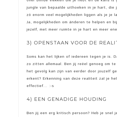
over blinde vlekken die je hebt en de kans is
jungle van bepaalde uithoeken in je hart, die 
zó enorm veel mogelijkheden liggen als je je l
Ja, mogelijkheden om ánderen te helpen en bij
jezelf, met meer ruimte in je hart en meer ene
3) OPENSTAAN VOOR DE REALI
Soms kan het lijken of iedereen tegen je is. 
zo zitten allemaal. Ben jij reëel genoeg om 
het gevolg kan zijn van eerder door jouzelf g
erkent? Erkenning van deze realiteit zal je he
effectief… :-s
4) EEN GENADIGE HOUDING
Ben jij een erg kritisch persoon? Heb je snel 