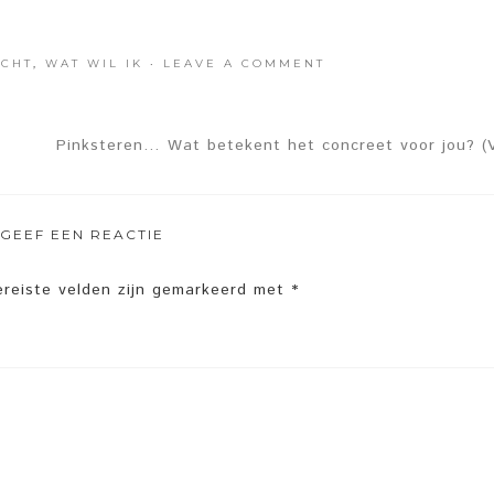
ACHT
,
WAT WIL IK
·
LEAVE A COMMENT
Pinksteren… Wat betekent het concreet voor jou? (V
GEEF EEN REACTIE
ereiste velden zijn gemarkeerd met
*