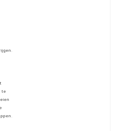
ijgen.
t
 te
oeien
e
oppen.