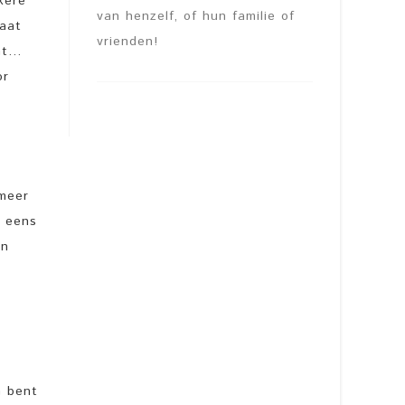
kere
van henzelf, of hun familie of
laat
vrienden!
omt…
or
 meer
l eens
in
h bent