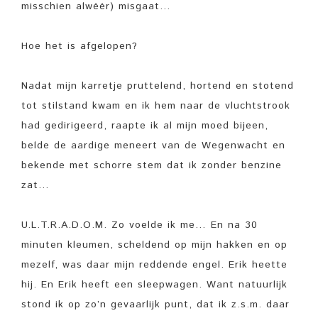
misschien alwéér) misgaat…
Hoe het is afgelopen?
Nadat mijn karretje pruttelend, hortend en stotend
tot stilstand kwam en ik hem naar de vluchtstrook
had gedirigeerd, raapte ik al mijn moed bijeen,
belde de aardige meneert van de Wegenwacht en
bekende met schorre stem dat ik zonder benzine
zat…
U.L.T.R.A.D.O.M. Zo voelde ik me… En na 30
minuten kleumen, scheldend op mijn hakken en op
mezelf, was daar mijn reddende engel. Erik heette
hij. En Erik heeft een sleepwagen. Want natuurlijk
stond ik op zo’n gevaarlijk punt, dat ik z.s.m. daar