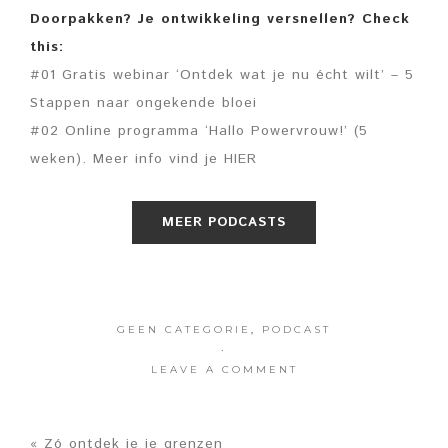
Doorpakken? Je ontwikkeling versnellen? Check
this:
#01 Gratis webinar ‘Ontdek wat je nu écht wilt’ – 5
Stappen naar ongekende bloei
#02 Online programma ‘Hallo Powervrouw!’ (5
weken). Meer info vind je HIER
MEER PODCASTS
GEEN CATEGORIE
,
PODCAST
·
LEAVE A COMMENT
« Zó ontdek je je grenzen