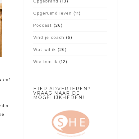
Opgebrand
(13)
Opgeruimd leven
(11)
Podcast
(26)
Vind je coach
(6)
Wat wil ik
(26)
Wie ben ik
(12)
m het
HIER ADVERTEREN?
VRAAG NAAR DE
MOGELIJKHEDEN!
rder
ke