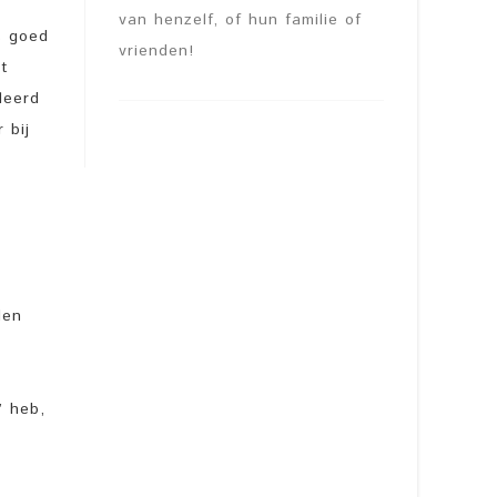
van henzelf, of hun familie of
s goed
vrienden!
et
leerd
 bij
len
’ heb,