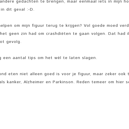
andere gedachten te brengen, maar eenmaal iets in mijn ho
in dit geval :-D.
helpen om mijn figuur terug te krijgen? Vol goede moed verd
dat het geen zin had om crashdiëten te gaan volgen. Dat had i
tot gevolg.
ag een aantal tips om het wél te laten slagen.
nd eten niet alleen goed is voor je figuur, maar zeker ook 
als kanker, Alzheimer en Parkinson. Reden temeer om hier s