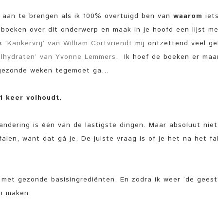
en aan te brengen als ik 100% overtuigd ben van
waarom
iet
 boeken over dit onderwerp en maak in je hoofd een lijst m
ek
‘Kankervrij’ van William Cortvriendt
mij ontzettend veel ge
oolhydraten’ van Yvonne Lemmers.
Ik hoef de boeken er maar
l gezonde weken tegemoet ga…
 1 keer volhoudt.
andering is één van de lastigste dingen. Maar absoluut niet
falen, want dat gá je. De juiste vraag is of je het na het fa
l met gezonde basisingrediënten. En zodra ik weer ‘de geest
gen maken.