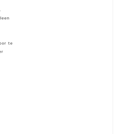
.
lleen
oor te
er